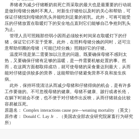
养猪者为减少仔猪断奶前死亡而采取的最大也是最重要的行动就
是做到母猪分娩时不离人。对新生仔猪给以及时的关心和帮助，可
保证仔猪找到母猪的乳头并能吃到足量的初乳。此外，可将可能受
压的仔猪放置在取暖灯下的安全地点直到它们能够自己争抢到乳头
为止。
管理人员可照顾那些弱小因而必须较长时间呆在取暖灯下的仔
猪，保证它们不至于受寒。此外，在照料母猪分娩的同时，还可注
意帮助邻圈的母猪（可能已经分娩）照顾好它的仔猪。
温度环境是第二需要加以注意的问题。既要确保母猪不感到太
热，又要确保仔猪有足够的温暖，是一件需要机敏处置的事。然
而，在这两方面都取得成功，就可使母猪的采食量达到最大，从而
能对仔猪提供较多的营养，这能帮助仔猪避免营养不良和发生疾
病。
此外，保持环境清洁从而减少母猪和仔猪得病的机会，是有许多
工作要做的。不可忽视母猪的健康。母猪不健康、跛行或者长疮，
在躺下时就会不便，也不便于对仔猪作出反映，从而仔猪就会比较
容易被压死。
原题名： Complex interactions cause pre—weaning mortality （英文）
原作者： Donald C. Lay Jr ．（美国农业部农业研究院家畜行为研究
所）