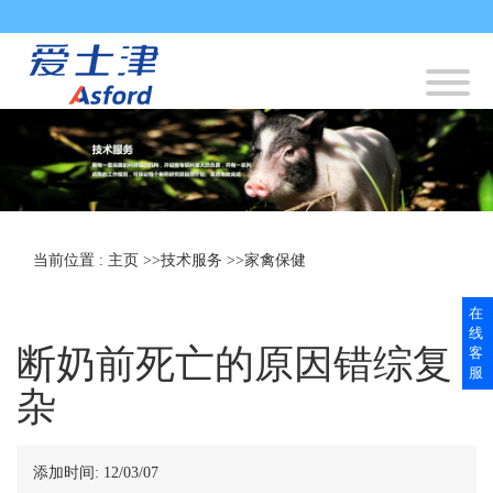
当前位置 :
主页
>>
技术服务
>>
家禽保健
在
线
断奶前死亡的原因错综复
客
服
杂
添加时间:
12/03/07