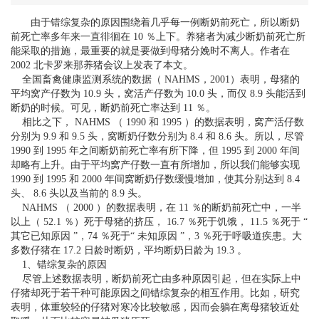
由于错综复杂的原因围绕着几乎每一例断奶前死亡，所以断奶
前死亡率多年来一直徘徊在 10 ％上下。养猪者为减少断奶前死亡所
能采取的措施，最重要的就是要做到母猪分娩时不离人。作者在
2002 北卡罗来那养猪会议上发表了本文。
全国畜禽健康监测系统的数据（ NAHMS，2001）表明，母猪的
平均窝产仔数为 10.9 头，窝活产仔数为 10.0 头，而仅 8.9 头能活到
断奶的时候。可见，断奶前死亡率达到 11 ％。
相比之下， NAHMS （ 1990 和 1995 ）的数据表明，窝产活仔数
分别为 9.9 和 9.5 头，窝断奶仔数分别为 8.4 和 8.6 头。所以，尽管
1990 到 1995 年之间断奶前死亡率有所下降，但 1995 到 2000 年间
却略有上升。由于平均窝产仔数一直有所增加，所以我们能够实现
1990 到 1995 和 2000 年间窝断奶仔数缓慢增加，使其分别达到 8.4
头、 8.6 头以及当前的 8.9 头。
NAHMS （ 2000 ）的数据表明，在 11 ％的断奶前死亡中，一半
以上（ 52.1 ％）死于母猪的挤压， 16.7 ％死于饥饿， 11.5 ％死于 “
其它已知原因 ”，74 ％死于“ 未知原因 ”，3 ％死于呼吸道疾患。大
多数仔猪在 17.2 日龄时断奶，平均断奶日龄为 19.3 。
1、错综复杂的原因
尽管上述数据表明，断奶前死亡由多种原因引起，但在实际上中
仔猪却死于若干种可能原因之间错综复杂的相互作用。比如，研究
表明，体重较轻的仔猪对寒冷比较敏感，因而会躺在离母猪较近处