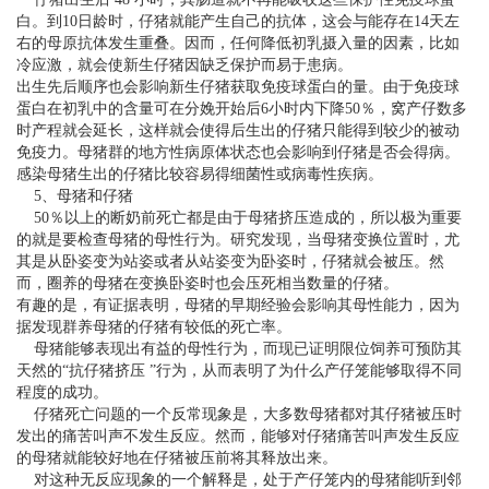
白。到10日龄时，仔猪就能产生自己的抗体，这会与能存在14天左
右的母原抗体发生重叠。因而，任何降低初乳摄入量的因素，比如
冷应激，就会使新生仔猪因缺乏保护而易于患病。
出生先后顺序也会影响新生仔猪获取免疫球蛋白的量。由于免疫球
蛋白在初乳中的含量可在分娩开始后6小时内下降50％，窝产仔数多
时产程就会延长，这样就会使得后生出的仔猪只能得到较少的被动
免疫力。母猪群的地方性病原体状态也会影响到仔猪是否会得病。
感染母猪生出的仔猪比较容易得细菌性或病毒性疾病。
5、母猪和仔猪
50％以上的断奶前死亡都是由于母猪挤压造成的，所以极为重要
的就是要检查母猪的母性行为。研究发现，当母猪变换位置时，尤
其是从卧姿变为站姿或者从站姿变为卧姿时，仔猪就会被压。然
而，圈养的母猪在变换卧姿时也会压死相当数量的仔猪。
有趣的是，有证据表明，母猪的早期经验会影响其母性能力，因为
据发现群养母猪的仔猪有较低的死亡率。
母猪能够表现出有益的母性行为，而现已证明限位饲养可预防其
天然的“抗仔猪挤压 ”行为，从而表明了为什么产仔笼能够取得不同
程度的成功。
仔猪死亡问题的一个反常现象是，大多数母猪都对其仔猪被压时
发出的痛苦叫声不发生反应。然而，能够对仔猪痛苦叫声发生反应
的母猪就能较好地在仔猪被压前将其释放出来。
对这种无反应现象的一个解释是，处于产仔笼内的母猪能听到邻