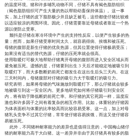
的温度环境。猪和许多哺乳动物不同，仔猪不具有褐色脂肪组织
（褐色脂肪组织可产生大量的热以帮助幼畜保持体温）。这一事
实，加上仔猪的皮下脂肪极少并且缺乏被毛，这些都使仔猪比较难
以适应较凉的周围环境。因此，仔猪需要靠近母猪或者靠近一个热
源以便防止受寒。
颤抖是仔猪在寒冷环境中产生的支持性反应，以便产生较多的热
量；然而，如果仔猪受寒时间太久，就容易得病、挨饿和被压死。
母猪的腹部是新生仔猪的优良热源，但其位置使得仔猪极易受压；
如果没有适当的替代热源，仔猪的压死率就会很高。
使用取暖灯可极大地帮助仔猪离开母猪的腹部而进入安全区域从而
避免被压死。遗憾的是，仔猪要到出生 3 天后才能稳定地被吸引到
取暖灯下，而大多数断奶前死亡都发生在这出生后头三天内。在这
三天时间内，母猪腹部对仔猪的吸引力大于取暖灯的吸引力。
研究表明，如果将母猪的气味施放到取暖灯下，那么仔猪就会较多
地被吸引到这一安全区内。更多地研究如何将仔猪吸引到安全区
内，将有助于降低断奶前死亡率。和仔猪的其它死因一样，温度应
激也和许多因子之间有着复杂的相互作用。比如，体重轻的仔猪因
为体表面积与体重的比率较高而比较容易受寒。这一点，加上对母
猪乳头竞争不过其它仔猪，常常使仔猪容易挨饿，而这又使仔猪容
易被压死。
此外，不同猪种耐寒能力的差异也是值得注意的，中国梅山猪仔
猪的耐寒能力高于大白猪。这一差异并非由于其仔猪具有较多的脂