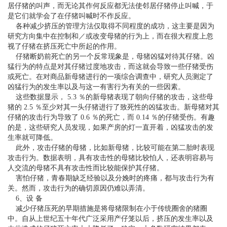
居仔猪的叫声，而无论其作何反应都无法使邻居仔猪停止叫喊，于
是它们就学会了在仔猪叫喊时不作反应。
各种减少挤压的管理方法仅取得不同程度的成功，这主要是因为
研究方向集中在控制和／或改变母猪的行为上，而在很大程度上忽
视了仔猪在挤压死亡中所起的作用。
仔猪断奶前死亡的另一个反常现象是，母猪凶猛对待其仔猪。凶
猛行为的特点是对其仔猪过度地攻击，而这就会导致一些仔猪受伤
或死亡。在对商品新母猪进行的一项综合调查中，研究人员测定了
凶猛行为的发生率以及与这一有害行为有关的一些因素。
这些数据显示， 5.3 ％的新母猪表现了朝向仔猪的攻击，这些母
猪的 2.5 ％至少对其一头仔猪进行了致死性的凶猛攻击。新母猪对其
仔猪的攻击行为导致了 0.6 ％的死亡，而 0.14 ％的仔猪受伤。有趣
的是，这些研究人员发现，如果产房的灯一直开着，凶猛攻击的发
生率就可降低。
此外，攻击仔猪的母猪，比如新母猪，比较可能在第二胎时表现
攻击行为。数据表明，具有攻击性的母猪比较怕人，还表明容易与
人交流的母猪不具有攻击性而比较能保护其仔猪。
害怕仔猪，青春期缺乏经验以及分娩时的疼痛，都与攻击行为有
关。然而，攻击行为的确切原因仍难以弄清。
6、设 备
减少仔猪压死的早期措施是将母猪限制在小于传统圈舍的猪圈
中。自从上世纪五十年代广泛采用产仔笼以后，挤压的发生率以及