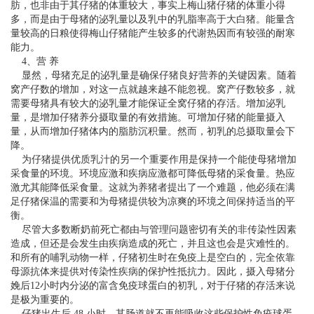
肪，也非由于其仔猪的体重较大，事实上梅山猪仔猪的体重小得
多，而是由于母猪的泌乳量以及乳中的乳脂率高于大白猪。能量含
量较高的日粮使得梅山仔猪能产生较多的代谢热因而有较强的耐寒
能力。
4、营 养
显然，母猪充足的泌乳量是确保仔猪良好营养的关键因素。随着
窝产仔数的增加，对这一点就越来越不能忽视。窝产仔数较多，就
需要母猪具有较大的泌乳量才能保证全窝仔猪的存活。增加泌乳
量，是增加仔猪养分摄取量的有效措施。可增加仔猪的能量摄入
量，从而增加仔猪体内的脂肪沉积量。然而，初乳的总摄取量会下
降。
为仔猪提供优质乳汁的另一个重要作用是保持一个能使母猪增加
采食量的环境。环境应激和疾病应激都可降低母猪的采食量。热应
激尤其能降低采食量。这就为养猪者提出了一个难题，他必须在满
足仔猪保温的需要和为母猪提供较为凉爽的环境之间保持适当的平
衡。
尽管大多数断奶前死亡都由与管理问题密切有关的非传染性因素
造成，但还是会发生由疾病造成的死亡，并且这也会是灾难性的。
和所有的哺乳动物一样，仔猪初生时在免疫上是空白的，完全依靠
母源抗体来提供对传染性疾病的保护性抵抗力。因此，摄入母猪分
娩后12小时内分泌的富含免疫球蛋白的初乳，对于仔猪的存活来说
是极为重要的。
仔猪出生后 48 小时，其肠道就不再能吸收这些保护性免疫球蛋