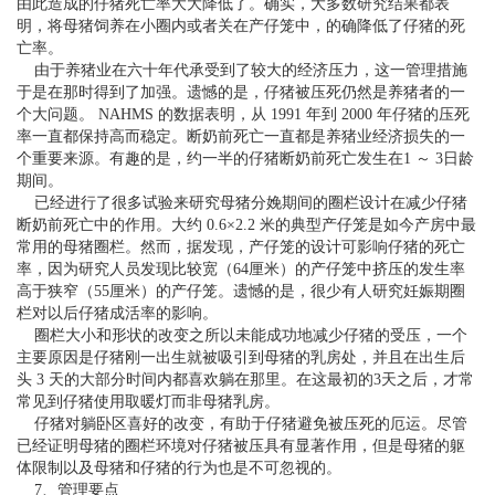
由此造成的仔猪死亡率大大降低了。确实，大多数研究结果都表
明，将母猪饲养在小圈内或者关在产仔笼中，的确降低了仔猪的死
亡率。
由于养猪业在六十年代承受到了较大的经济压力，这一管理措施
于是在那时得到了加强。遗憾的是，仔猪被压死仍然是养猪者的一
个大问题。 NAHMS 的数据表明，从 1991 年到 2000 年仔猪的压死
率一直都保持高而稳定。断奶前死亡一直都是养猪业经济损失的一
个重要来源。有趣的是，约一半的仔猪断奶前死亡发生在1 ～ 3日龄
期间。
已经进行了很多试验来研究母猪分娩期间的圈栏设计在减少仔猪
断奶前死亡中的作用。大约 0.6×2.2 米的典型产仔笼是如今产房中最
常用的母猪圈栏。然而，据发现，产仔笼的设计可影响仔猪的死亡
率，因为研究人员发现比较宽（64厘米）的产仔笼中挤压的发生率
高于狭窄（55厘米）的产仔笼。遗憾的是，很少有人研究妊娠期圈
栏对以后仔猪成活率的影响。
圈栏大小和形状的改变之所以未能成功地减少仔猪的受压，一个
主要原因是仔猪刚一出生就被吸引到母猪的乳房处，并且在出生后
头 3 天的大部分时间内都喜欢躺在那里。在这最初的3天之后，才常
常见到仔猪使用取暖灯而非母猪乳房。
仔猪对躺卧区喜好的改变，有助于仔猪避免被压死的厄运。尽管
已经证明母猪的圈栏环境对仔猪被压具有显著作用，但是母猪的躯
体限制以及母猪和仔猪的行为也是不可忽视的。
7、管理要点