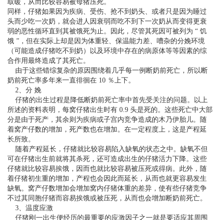
取暖，从而比较容易被母猪压死。
同样，仔猪如果因为疾病、受伤、抢不到奶头、或者只是因为睡过
头而少吃一次奶，就会进人因衰弱而吃不到下一次奶从而变得更衰
弱的恶性循环直到其被饿死为止。因此，尽管其死因可被列为 “ 饥
饿 ”，但在实际上却是因为体重轻、保温能力差、嘈杂的分娩环境
（可能造成仔猪吃不到奶）以及环境中存在的病原体等等因素的综
合作用最终造成了其死亡。
由于这些错综复杂的原因围绕着几乎每一例断奶前死亡，所以断
奶前死亡率多年来一直徘徊在 10 ％上下。
2、分 娩
仔猪的出生过程是降低断奶前死亡率中首先受关注的问题。以上
所述的资料表明，每窝仔猪出生时有 0.9 头是死的。这些死亡中大部
分是由于死产，其余则为疾病或子宫内竞争造成的木乃伊胎儿。随
着窝产仔数的增加，死产数也在增加。在一定程度上，这是产程延
长所致。
随着产程延长，仔猪就比较容易陷入缺氧的状态之中。缺氧不但
可在仔猪出生前就将其杀死，还可造成出生的仔猪活力下降。这些
仔猪就比较容易挨饿，因而也就比较容易被压死或得病。此外，随
着仔猪初生重的增加，产程也会因此而延长，从而也就更容易发生
缺氧。窝产仔数增加会增加窝内仔猪体重的差异，使有些仔猪竞争
不过其同胞仔猪而容易挨饿或被压死，从而也会增加断奶前死亡。
3、温度应激
仔猪刚一出生便经历的最重要的应激因子之一就是要适应其周围