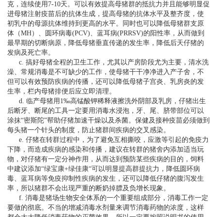
克，连续使用7-10天。可以有效提高母猪群的抵抗力并且能够明显促
进母猪注射疫苗后的抗体生成，提高母猪的抗体水平及整齐度，使
初乳中的母源抗体维持到更高的水平。同时也可以降低母猪群支原
体（MH）、圆环病毒(PCV)、蓝耳病(PRRSV)的阳性率，从而做到
最早期的切断病原，降低母猪垂直传递的发生率，降低后天仔猪的
发病及死亡率。
c. 搞好母猪全程的卫生工作，尤其以产房阶段尤为主要，清水洗
澡、常规消毒是不可缺少的工作，使母猪干干净净进入产子舍，不
但可以有效预防疾病的传播，还可以降低母猪子宫炎、乳房炎的发
生率，栏内母猪排便后应立即清理。
d. 临产母猪用1‰高锰酸钾稀释液擦洗外阴部及乳房，仔猪出生
后断牙、断尾的工具一定要用消毒水浸泡，牙、尾、脐带部位可以
涂抹“密斯陀”帮助仔猪加速干燥以及杀菌。保健及接种疫苗必须做到
每头猪一个针头的制度，防止猪群间疾病的交叉感染。
e. 仔猪在转群过程中，为了避免互相撕咬，应激等引起的免疫力
下降，而造成疾病的感染和传播，建议在转群的猪舍内添加适当玩
物，对仔猪有一定分神作用，从而达到预防某些疾病的目的，饲料
中建议添加“绿宝康+绿佳康“可以明显提高群提抗力，降低圆环病
毒、蓝耳病等免疫抑制性疾病的发生，还可以降低仔猪的腹泻发生
率，所以猪群不会出现严重的断奶掉膘及负增长现象。
f. 消毒是猪场生物安全体系的一个重要组成部分，消毒工作一定
要做的彻底。不当的增减消毒水剂量来调节消毒药物的浓度，这样