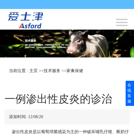
当前位置 :
主页
>>
技术服务
>>
家禽保健
在
线
一例渗出性皮炎的诊治
客
服
添加时间:
12/08/20
渗出性皮炎是以葡萄球菌感染为主的一种破坏哺乳仔猪、断奶仔