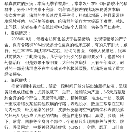
猪真皮层的疾病，本病无季节差异性，常常发生在5-30日龄较小的猪
群中，另外卫生消毒不完善、饲养管理较差的猪场极易诱发本病，
疾病发生后，猪群的生长速度几乎停滞，料肉比增高，并且常常继
发绿脓杆菌、链球菌等疾病。给猪群的治疗大大提高了难度。就以
上问题，笔者在生产实践过程中总结个人经验，供各位同仁参考。
1、发病情况：
2008年10月，笔者走访河北省抚宁县某猪场，发现该猪场的产子
舍、保育舍猪群30%出现渗出性皮炎的临床症状，有的关节肿大，跛
行。死亡率15% 淘汰率8%左右。经询问兽医、饲养人员描述，很早
以前就发生了此类情况，几乎每个批次的猪群都要发生，也曾经用
药物治疗，但是效果不够明显，大部分发病猪，只有全部淘汰，耐
过的一部分猪群也不在生长或者生长极其缓慢。给猪场造成了重大
经济损失。
2、临床症状：
病猪初期体表发红，随后一段时间开始分泌出油脂样粘液，呈现
黄脂色或棕红色，尤其以腋下、肋部、脸颊较为严重，3-5天后蔓延
到全身的各个部位，患猪背毛粗乱、精神沉郁、堆压在一起，发病
严重或者继发某些其他疾病的仔猪，表现脱水、败血症常常在短时
间内死去，轻度感染的仔猪，皮肤分泌物与空气的粉尘和表皮脱落
的坏死组织形成了黑色的结痂，覆盖在患猪的口、鼻梁、脸颊、腋
下、后背、四肢等全身各个部位，个别猪只出现四肢关节肿大、跛
行、呼吸困难、中枢神经系统症状（CNS）、空嚼、磨牙、口吐白