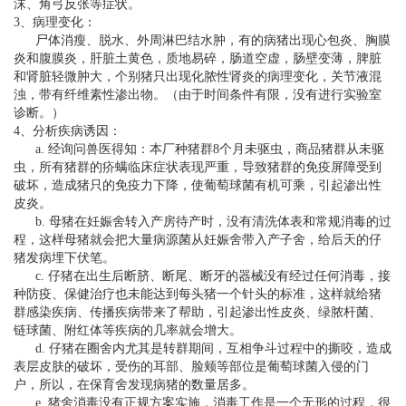
沫、角弓反张等症状。
3、病理变化：
尸体消瘦、脱水、外周淋巴结水肿，有的病猪出现心包炎、胸膜
炎和腹膜炎，肝脏土黄色，质地易碎，肠道空虚，肠壁变薄，脾脏
和肾脏轻微肿大，个别猪只出现化脓性肾炎的病理变化，关节液混
浊，带有纤维素性渗出物。（由于时间条件有限，没有进行实验室
诊断。）
4、分析疾病诱因：
a. 经询问兽医得知：本厂种猪群8个月未驱虫，商品猪群从未驱
虫，所有猪群的疥螨临床症状表现严重，导致猪群的免疫屏障受到
破坏，造成猪只的免疫力下降，使葡萄球菌有机可乘，引起渗出性
皮炎。
b. 母猪在妊娠舍转入产房待产时，没有清洗体表和常规消毒的过
程，这样母猪就会把大量病源菌从妊娠舍带入产子舍，给后天的仔
猪发病埋下伏笔。
c. 仔猪在出生后断脐、断尾、断牙的器械没有经过任何消毒，接
种防疫、保健治疗也未能达到每头猪一个针头的标准，这样就给猪
群感染疾病、传播疾病带来了帮助，引起渗出性皮炎、绿脓杆菌、
链球菌、附红体等疾病的几率就会增大。
d. 仔猪在圈舍内尤其是转群期间，互相争斗过程中的撕咬，造成
表层皮肤的破坏，受伤的耳部、脸颊等部位是葡萄球菌入侵的门
户，所以，在保育舍发现病猪的数量居多。
e. 猪舍消毒没有正规方案实施，消毒工作是一个无形的过程，很