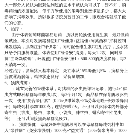
大一部分人员认为眼观达到过的去水平就认为可以了，殊不知，消
毒药物的浓度配比，每平方米使用的消毒剂量应该是多少，都大大
影响了消毒效果。所以很多防疫员盲目的工作，眼观合格就成了他
们的心态。
5、治疗：
由于体表葡萄球菌容易耐药，所以要轮换使用抗生素，最好做药
敏试验。本次对发病猪群使用“绿佳康+益福佳+阿莫西林”拌料控制
继发感染，肌肉注射“绿伊素”，同时配合维生素C注射治疗，脱水猪
只给予口服补液盐。体表使用“绿舍安”清洗，每天1-2次，同时涂
抹“曲咪新软膏”，环境使用“绿舍安”按1：500-800的浓度稀释，每2
天消毒一次。
经过治疗，发病猪只基本稳定，死亡率从15%降低到5% ，病猪身上
痂皮逐渐脱落，精神状态良好，采食量增加。
6、预防措施：
a. 建立完善的管理体系，对猪群的驱虫做详细记录，施行4+1驱
虫方式即种猪群每年驱虫4次，每3个月1次，商品猪在保育阶段驱虫
一次，使用“复合绿伊素”（0.2%伊维菌素+5%芬苯达唑+长效缓释因
子）每吨饲料添加1000克，连续投喂7天。不但可以驱除体内外部分
寄生虫（线虫、蛲虫、绦虫、小袋虫、肺丝虫、螨和寄生性昆虫
等），还可以间接提高猪群免疫力。
b． 预防保健：母猪妊娠中期阶段可以在母猪群每吨饲料中加
入“绿佳康”（免疫增强剂）1000克+“益支通”（20%替米考星）1000